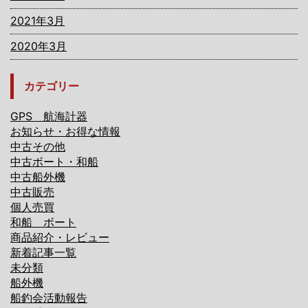
2021年3月
2020年3月
カテゴリー
GPS 航海計器
お知らせ・お得な情報
中古その他
中古ボート・和船
中古船外機
中古販売
個人売買
和船 ボート
商品紹介・レビュー
新着記事一覧
未分類
船外機
船釣会活動報告