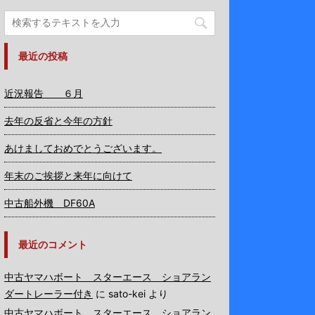
最近の投稿
近況報告 ６月
去年の反省と今年の方針
あけましておめでとうございます。
年末のご挨拶と来年に向けて
中古船外機 DF60A
最近のコメント
中古ヤマハボート スターエース ショアラン
ダートレーラー付き
に
sato-kei
より
中古ヤマハボート スターエース ショアラン