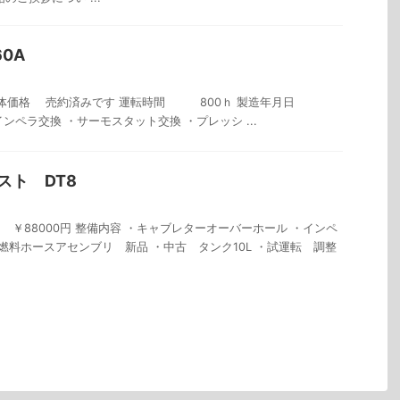
0A
本体価格 売約済みです 運転時間 800ｈ 製造年月日
インペラ交換 ・サーモスタット交換 ・プレッシ ...
スト DT8
￥88000円 整備内容 ・キャブレターオーバーホール ・インペ
・燃料ホースアセンブリ 新品 ・中古 タンク10L ・試運転 調整