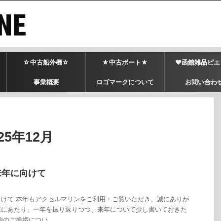
☆中古船外機☆
★中古ボート★
♥函館雑品ピエ
事業概要
ロゴマークについて
お問い合わ
5年12月
来年に向けて
けて 本年もアクセルマリンをご利用・ご覧いただき、誠にありが
末にあたり、一年を振り返りつつ、来年について少し書いておきた
のご挨拶につい ...