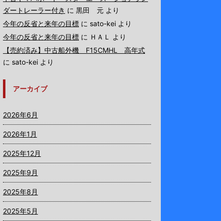
ダートレーラー付き
に
黒田 元
より
今年の反省と来年の目標
に
sato-kei
より
今年の反省と来年の目標
に
ＨＡＬ
より
【売約済み】中古船外機 F15CMHL 高年式
に
sato-kei
より
アーカイブ
2026年6月
2026年1月
2025年12月
2025年9月
2025年8月
2025年5月