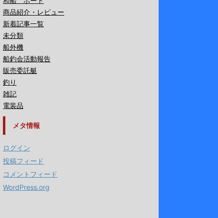
和船 ボート
商品紹介・レビュー
新着記事一覧
未分類
船外機
船釣会活動報告
販売委託艇
釣り
雑記
電装品
メタ情報
ログイン
投稿フィード
コメントフィード
WordPress.org