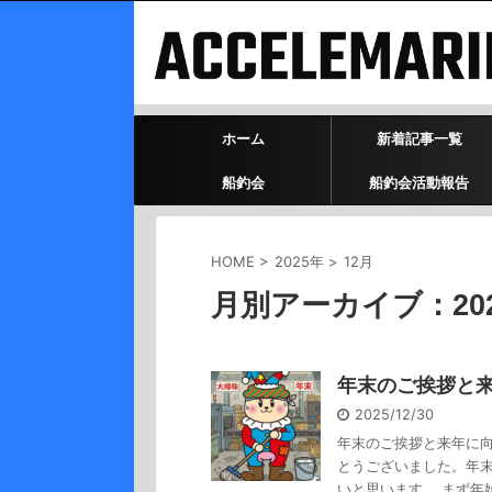
ホーム
新着記事一覧
船釣会
船釣会活動報告
HOME
>
2025年
>
12月
月別アーカイブ：202
年末のご挨拶と
2025/12/30
年末のご挨拶と来年に向
とうございました。年
いと思います。 まず年始